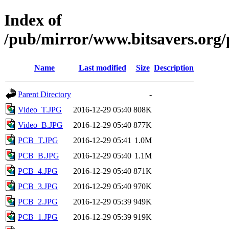
Index of
/pub/mirror/www.bitsavers.or
Name
Last modified
Size
Description
Parent Directory
-
Video_T.JPG
2016-12-29 05:40
808K
Video_B.JPG
2016-12-29 05:40
877K
PCB_T.JPG
2016-12-29 05:41
1.0M
PCB_B.JPG
2016-12-29 05:40
1.1M
PCB_4.JPG
2016-12-29 05:40
871K
PCB_3.JPG
2016-12-29 05:40
970K
PCB_2.JPG
2016-12-29 05:39
949K
PCB_1.JPG
2016-12-29 05:39
919K