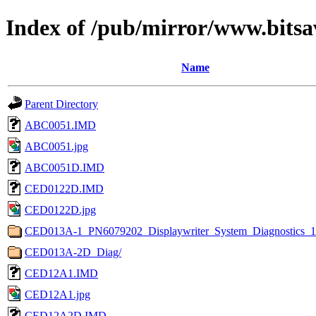
Index of /pub/mirror/www.bitsa
Name
Parent Directory
ABC0051.IMD
ABC0051.jpg
ABC0051D.IMD
CED0122D.IMD
CED0122D.jpg
CED013A-1_PN6079202_Displaywriter_System_Diagnostics_1
CED013A-2D_Diag/
CED12A1.IMD
CED12A1.jpg
CED12A2D.IMD