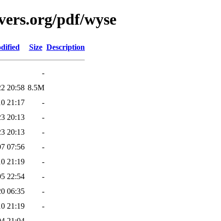
vers.org/pdf/wyse
dified
Size
Description
-
22 20:58
8.5M
10 21:17
-
23 20:13
-
23 20:13
-
07 07:56
-
10 21:19
-
05 22:54
-
20 06:35
-
10 21:19
-
04 21:04
-