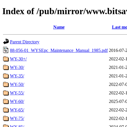
Index of /pub/mirror/www.bitsa
Name
Last mo
Parent Directory
88-056-01_WYSEpc_Maintenance_Manual_1985.pdf
2016-07-
WY-30+/
2022-02-
WY-30/
2021-01-
WY-35/
2021-01-
WY-50/
2022-07-
WY-55/
2022-02-
WY-60/
2025-07-
WY-65/
2022-02-
WY-75/
2022-02-
WY-85/
2024-07-