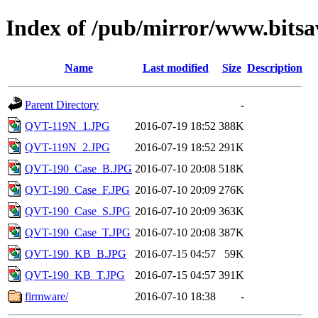
Index of /pub/mirror/www.bits
Name
Last modified
Size
Description
Parent Directory
-
QVT-119N_1.JPG
2016-07-19 18:52
388K
QVT-119N_2.JPG
2016-07-19 18:52
291K
QVT-190_Case_B.JPG
2016-07-10 20:08
518K
QVT-190_Case_F.JPG
2016-07-10 20:09
276K
QVT-190_Case_S.JPG
2016-07-10 20:09
363K
QVT-190_Case_T.JPG
2016-07-10 20:08
387K
QVT-190_KB_B.JPG
2016-07-15 04:57
59K
QVT-190_KB_T.JPG
2016-07-15 04:57
391K
firmware/
2016-07-10 18:38
-