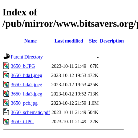
Index of
/pub/mirror/www.bitsavers.org/
Name
Last modified
Size
Description
Parent Directory
-
3650_b.JPG
2023-10-11 21:49
67K
3650_hda1.jpeg
2023-10-12 19:53
472K
3650_hda2.jpeg
2023-10-12 19:53
425K
3650_hda3.jpeg
2023-10-12 19:52
713K
3650_pcb.jpg
2023-10-12 21:59
1.0M
3650_schematic.pdf
2023-10-11 21:49
504K
3650_t.JPG
2023-10-11 21:49
22K