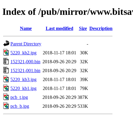
Index of /pub/mirror/www.bitsa
Name
Last modified
Size
Description
Parent Directory
-
5220_kb2.jpg
2018-11-17 18:01
30K
152321-000.bin
2018-09-26 20:29
32K
152321-001.bin
2018-09-26 20:29
32K
5220_kb3.jpg
2018-11-17 18:01
39K
5220_kb1.jpg
2018-11-17 18:01
79K
pcb_t.jpg
2018-09-26 20:29
387K
pcb_b.jpg
2018-09-26 20:29
533K