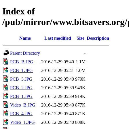
Index of
/pub/mirror/www.bitsavers.or
Name
Last modified
Size
Description
Parent Directory
-
PCB_B.JPG
2016-12-29 05:40
1.1M
PCB_T.JPG
2016-12-29 05:41
1.0M
PCB_3.JPG
2016-12-29 05:40
970K
PCB_2.JPG
2016-12-29 05:39
949K
PCB_1.JPG
2016-12-29 05:39
919K
Video_B.JPG
2016-12-29 05:40
877K
PCB_4.JPG
2016-12-29 05:40
871K
Video_T.JPG
2016-12-29 05:40
808K