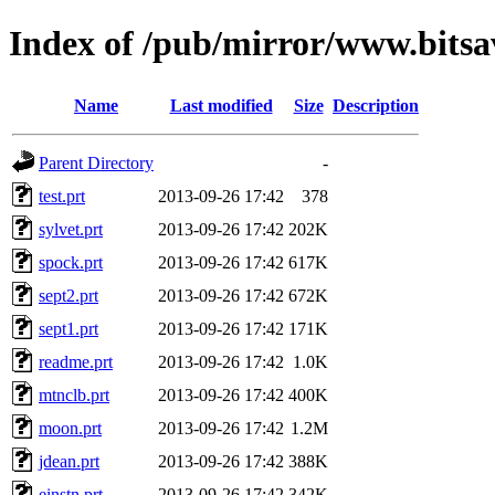
Index of /pub/mirror/www.bitsav
Name
Last modified
Size
Description
Parent Directory
-
test.prt
2013-09-26 17:42
378
sylvet.prt
2013-09-26 17:42
202K
spock.prt
2013-09-26 17:42
617K
sept2.prt
2013-09-26 17:42
672K
sept1.prt
2013-09-26 17:42
171K
readme.prt
2013-09-26 17:42
1.0K
mtnclb.prt
2013-09-26 17:42
400K
moon.prt
2013-09-26 17:42
1.2M
jdean.prt
2013-09-26 17:42
388K
einstn.prt
2013-09-26 17:42
342K